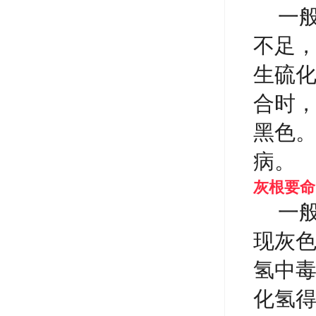
一
不足
生硫
合时
黑色
病。
灰根要命
一
现灰
氢中
化氢