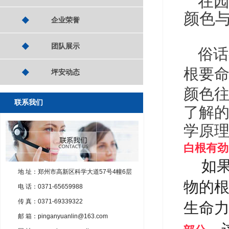
在
颜色
企业荣誉
团队展示
俗话
根要
坪安动态
颜色
联系我们
了解
学原
白根有劲
如
地 址：郑州市高新区科学大道57号4幢6层
物的
电 话：0371-65659988
传 真：0371-69339322
生命
邮 箱：pinganyuanlin@163.com
，