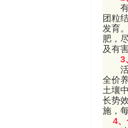
有机
团粒
发育
肥，
及有
活化
全价
土壤
长势
施，
4、