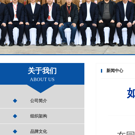
关于我们
新闻中心
ABOUT US
公司简介
组织架构
品牌文化